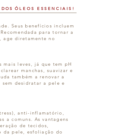
S DOS
ÓLEOS ESSENCIAIS!
ade. Seus benefícios incluem
. Recomendada para tornar a
, age diretamente no
as mais leves, já que tem pH
 clarear manchas, suavizar e
Ajuda também a renovar a
e sem desidratar a pele e
ress), anti-inflamatório,
sas a comuns. As vantagens
eração de tecidos,
o da pele, esfoliação do