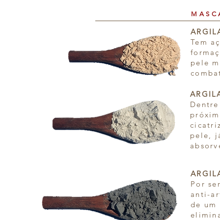
MASC
ARGIL
Tem aç
formaç
pele m
combat
ARGILA
Dentre
próxim
cicatr
pele, 
absorv
ARGIL
Por se
anti-a
de um 
elimin