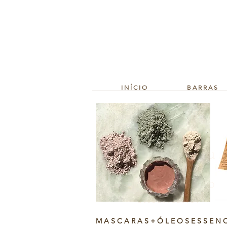
I N Í C I O
B A R R A S
Não temos nenhum
produto
para mostrar no
momento.
M A S C A R A S + Ó L E O S E S S E N C 