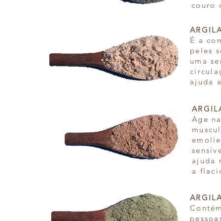
couro 
ARGILA
É a co
peles s
uma se
circula
ajuda a
ARGILA
Age na
muscul
emolie
sensív
ajuda 
a flac
ARGILA
Contém
pessoa