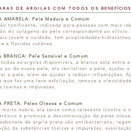
ARAS DE ARGILAS COM TODOS OS
BENEFÍCIO
A AMARELA: Pele Madura e Comum
ão tonificante, indicada para pessoas com mais id
ão do colágeno da pele correspondente ao silício
ais jovem e cuidada, tem propriedades hidratantes
e a flacidez cutânea.
 BRANCA: Pele Sensível e Comum
 todas as argilas disponíveis, a branca está entre 
o ao da nossa pele, ela revitalizar a pele, ajudar a
izar a pele, além de ajudar a reduzir inflamações. 
já que faz uma leve esfoliação, remove a oleosidad
e toxinas e impurezas.
A PRETA: Peles Oleosa e Comum
r muito nobre, ela serve como relaxante (contra o st
rtrósico e promove a desintoxicação de peles oleo
sabonete de argila preta são antibacteriano, regen
ação de substâncias tóxicas e impurezas, suavizaçã