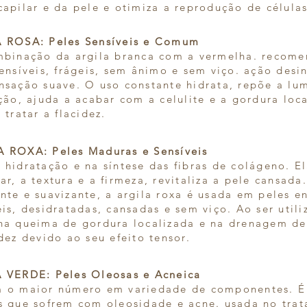
capilar e da pele e otimiza a reprodução de células
 ROSA: Peles Sensíveis e Comum
mbinação da argila branca com a vermelha. recom
ensíveis, frágeis, sem ânimo e sem viço. ação desin
nsação suave. O uso constante hidrata, repõe a lum
ção, ajuda a acabar com a celulite e a gordura loca
 tratar a flacidez.
 ROXA: Peles Maduras e Sensíveis
 hidratação e na síntese das fibras de colágeno. 
ar, a textura e a firmeza, revitaliza a pele cansada
nte e suavizante, a argila roxa é usada em peles en
eis, desidratadas, cansadas e sem viço. Ao ser utili
na queima de gordura localizada e na drenagem de
idez devido ao seu efeito tensor.
 VERDE: Peles Oleosas e Acneica
 o maior número em variedade de componentes. É
s que sofrem com oleosidade e acne. usada no tra