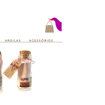
A R G I L A S
A C E S S Ó R I O S