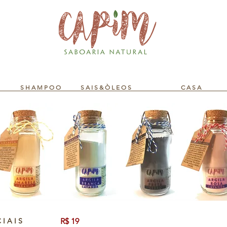
S H A M P O O
S A I S & Ò L E O S
C A S A
I A I S
R$ 19